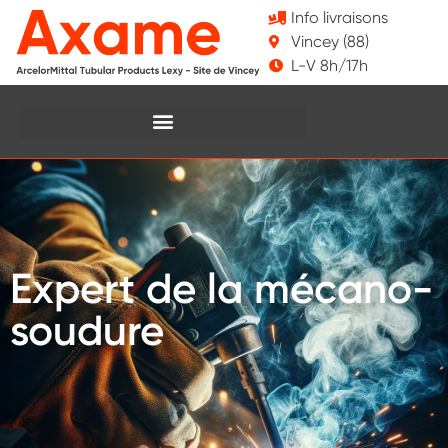
Info livraisons
Vincey (88)
L-V 8h/17h
Expert de la mécano-
soudure