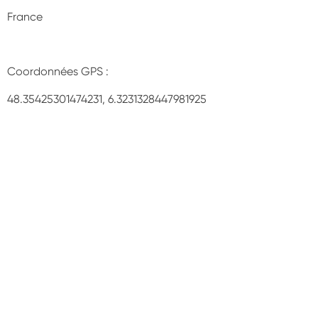
France
Coordonnées GPS :
48.35425301474231, 6.3231328447981925