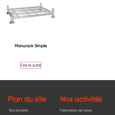
Manurack Simple
Note
4.25
sur 5
Lire la suite
Plan du site
Nos activités
Nos produits
Fabrication de tubes