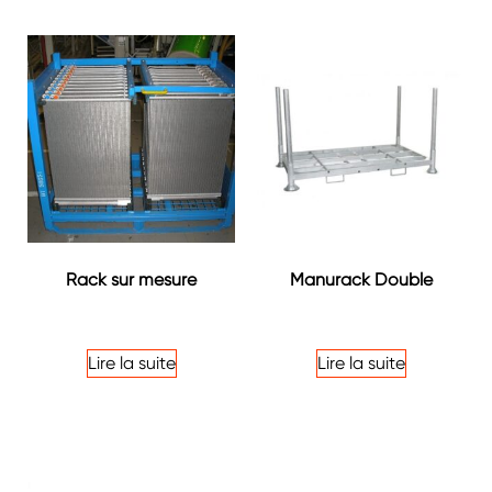
Rack sur mesure
Manurack Double
Note
Note
4.00
4.25
sur 5
sur 5
Lire la suite
Lire la suite