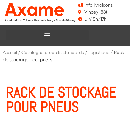
Info livraisons
Vincey (88)
L-V 8h/17h
Accueil
/
Catalogue produits standards
/
Logistique
/ Rack
de stockage pour pneus
RACK DE STOCKAGE
POUR PNEUS