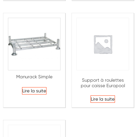
Manurack Simple
Support à roulettes
Note
pour caisse Europool
4.25
sur
Lire la suite
5
Lire la suite