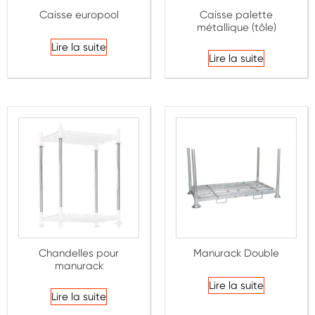
Caisse europool
Caisse palette
métallique (tôle)
Note
4.50
sur
Lire la suite
5
Lire la suite
Chandelles pour
Manurack Double
manurack
Note
4.25
sur
Lire la suite
5
Lire la suite