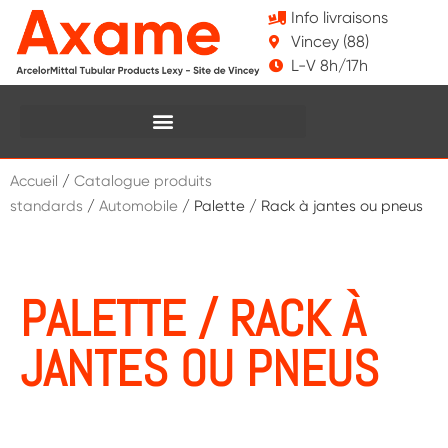
Info livraisons
Vincey (88)
L-V 8h/17h
Accueil
/
Catalogue produits
standards
/
Automobile
/ Palette / Rack à jantes ou pneus
PALETTE / RACK À
JANTES OU PNEUS